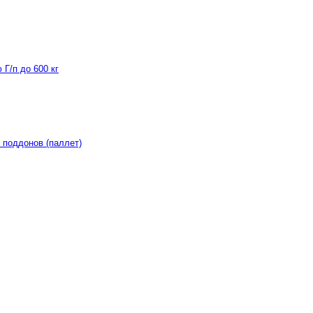
Г/п до 600 кг
 поддонов (паллет)