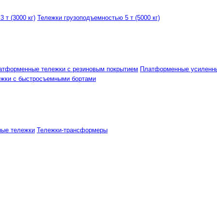
 т (3000 кг)
Тележки грузоподъемностью 5 т (5000 кг)
атформенные тележки с резиновым покрытием
Платформенные усиленн
ежки с быстросъемными бортами
ные тележки
Тележки-трансформеры