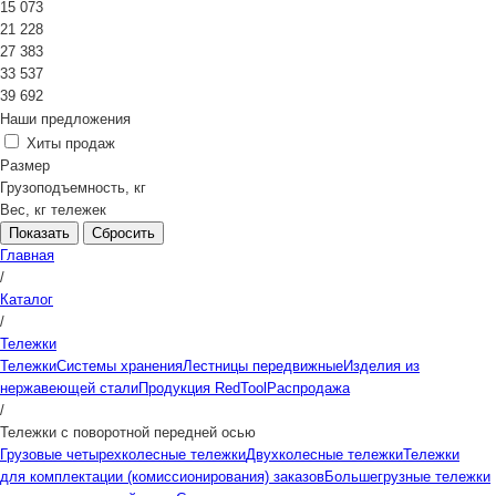
15 073
21 228
27 383
33 537
39 692
Наши предложения
Хиты продаж
Размер
Грузоподъемность, кг
Вес, кг тележек
Сбросить
Главная
/
Каталог
/
Тележки
Тележки
Системы хранения
Лестницы передвижные
Изделия из
нержавеющей стали
Продукция RedTool
Распродажа
/
Тележки с поворотной передней осью
Грузовые четырехколесные тележки
Двухколесные тележки
Тележки
для комплектации (комиссионирования) заказов
Большегрузные тележки