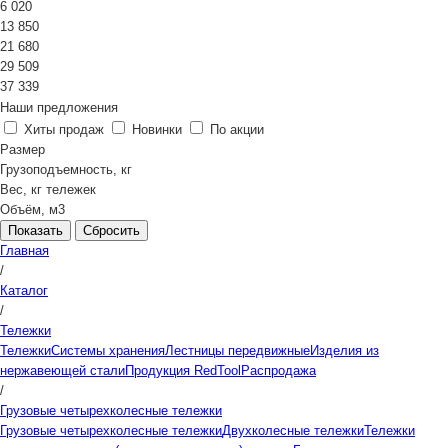
6 020
13 850
21 680
29 509
37 339
Наши предложения
Хиты продаж
Новинки
По акции
Размер
Грузоподъемность, кг
Вес, кг тележек
Объём, м3
Сбросить
Главная
/
Каталог
/
Тележки
Тележки
Системы хранения
Лестницы передвижные
Изделия из
нержавеющей стали
Продукция RedTool
Распродажа
/
Грузовые четырехколесные тележки
Грузовые четырехколесные тележки
Двухколесные тележки
Тележки