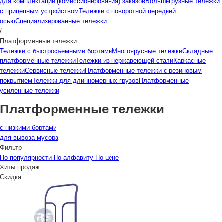
для комплектации (комиссионирования) заказов
Большегрузные тележки
с прицепным устройством
Тележки с поворотной передней
осью
Специализированные тележки
/
Платформенные тележки
Тележки с быстросъемными бортами
Многоярусные тележки
Складные
платформенные тележки
Тележки из нержавеющей стали
Каркасные
тележки
Сервисные тележки
Платформенные тележки с резиновым
покрытием
Тележки для длинномерных грузов
Платформенные
усиленные тележки
Платформенные тележки
с низкими бортами
для вывоза мусора
Фильтр
По популярности
По алфавиту
По цене
Хиты продаж
Скидка