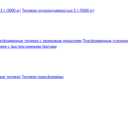
 т (3000 кг)
Тележки грузоподъемностью 5 т (5000 кг)
атформенные тележки с резиновым покрытием
Платформенные усиленн
ежки с быстросъемными бортами
ные тележки
Тележки-трансформеры