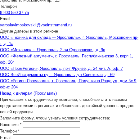
Ярославль, Московский пр., 117
Телефон
8 800 550 37 75
Email
yaroslavlmoskovskij@vseinstrumenti.ru
Другие дилеры в этом регионе
ООО «Техника для склада — Ярославль», г. Ярославль, Московский пр-
т, д. 1а
ООО «Механик», г. Ярославль, 2-ая Суворовская, д. 9а
ООО «Железный аргумент», г. Ярославль, Республиканская 3, корп 1,
оф. 204
ООО «ПромРегион», Ярославль, пр-т Фрунзе, д. 24 лит. А, оф. 7
ООО ВсеИнструменты.ру, г. Ярославль, ул.Советская, д. 69
ООО «Регион-Ярославль», г. Ярославль, Полушкина Роща ул, дом № 9,
офис 204
Назад к дилерам (Ярославль)
Приглашаем к сотрудничеству компании, способные стать нашими
представителями в регионах и обеспечить достойный уровень продаж
нашей продукции.
Заполните форму, чтобы узнать условия сотрудничества:
Ваше имя
*
Телефон
*
E-mail