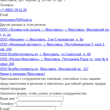
Ярославль, пр-т Фрунзе, д. 24 лит. А, оф. 7
Телефон
+7 (4852) 28-11-33
Email
promregion76@mail.ru
Другие дилеры в этом регионе
ООО «Техника для склада — Ярославль», г. Ярославль, Московский пр-
т, д. 1а
ООО «Механик», г. Ярославль, 2-ая Суворовская, д. 9а
ООО «Железный аргумент», г. Ярославль, Республиканская 3, корп 1,
оф. 204
ООО ВсеИнструменты.ру, г. Ярославль, ул.Советская, д. 69
ООО «Регион-Ярославль», г. Ярославль, Полушкина Роща ул, дом № 9,
офис 204
ООО ВсеИнструменты.ру, Ярославль, Московский пр., 117
Назад к дилерам (Ярославль)
Приглашаем к сотрудничеству компании, способные стать нашими
представителями в регионах и обеспечить достойный уровень продаж
нашей продукции.
Заполните форму, чтобы узнать условия сотрудничества:
Ваше имя
*
Телефон
*
E-mail