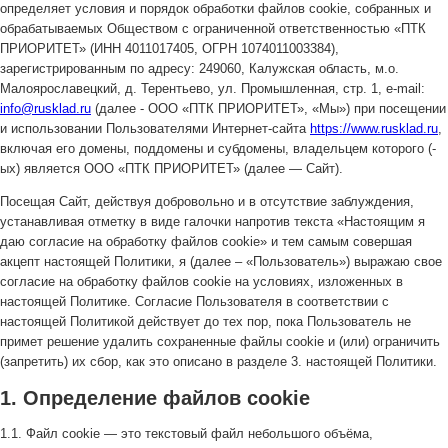
определяет условия и порядок обработки файлов cookie, собранных и
обрабатываемых Обществом с ограниченной ответственностью «ПТК
ПРИОРИТЕТ» (ИНН 4011017405, ОГРН 1074011003384),
зарегистрированным по адресу: 249060, Калужская область, м.о.
Малоярославецкий, д. Терентьево, ул. Промышленная, стр. 1, e-mail:
info@rusklad.ru
(далее - ООО «ПТК ПРИОРИТЕТ», «Мы») при посещении
и использовании Пользователями Интернет-сайта
https://www.rusklad.ru
,
включая его домены, поддомены и субдомены, владельцем которого (-
ых) является ООО «ПТК ПРИОРИТЕТ» (далее — Сайт).
Посещая Сайт, действуя добровольно и в отсутствие заблуждения,
устанавливая отметку в виде галочки напротив текста «Настоящим я
даю согласие на обработку файлов cookie» и тем самым совершая
акцепт настоящей Политики, я (далее – «Пользователь») выражаю свое
согласие на обработку файлов cookie на условиях, изложенных в
настоящей Политике. Согласие Пользователя в соответствии с
настоящей Политикой действует до тех пор, пока Пользователь не
примет решение удалить сохраненные файлы cookie и (или) ограничить
(запретить) их сбор, как это описано в разделе 3. настоящей Политики.
1. Определение файлов cookie
1.1. Файл cookie — это текстовый файл небольшого объёма,