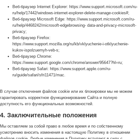
Веб-браузер Internet Explorer: https://www.support.microsoft.com/ru-
ru/help/17442/windows-internet-explorer-delete-manage-cookies#;
Веб-браузер Microsoft Edge: https://www.support.microsoft.com/ru-
ru/help/4468242/microsoft-edgebrowsing- data-and-privacy-microsoft-
privacy;
Веб-браузер Firefox:
https://www.support.mozilla.org/ru/kb/vklyuchenie-i-otklyuchenie-
kukov-ispolzuemyh-veb-s;
Веб-браузер Chrome:
https://www.support.google.com/chrome/answer/95647?hl=ru;
Веб-браузер Safari: https://www.support.apple.com/ru-
ru/guide/safari/sfri11471/mac.
В случае отключения файлов cookie или их блокировки мы не можем
гарантировать корректное функционирование Сайта и полную
доступность его функциональных возможностей.
4. Заключительные положения
Мы оставляем за собой право в любое время и по собственному
усмотрению вносить изменения в настоящую Политику в отношении
файлов cookie. Любые изменения в Политику вступают в силу с