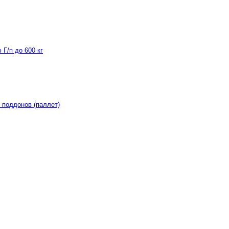
Г/п до 600 кг
 поддонов (паллет)