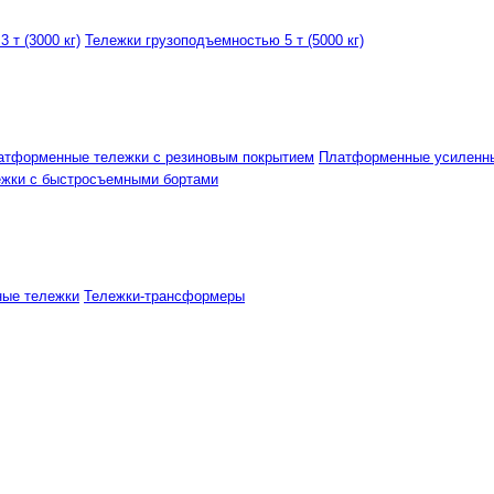
 т (3000 кг)
Тележки грузоподъемностью 5 т (5000 кг)
атформенные тележки с резиновым покрытием
Платформенные усиленн
ежки с быстросъемными бортами
ные тележки
Тележки-трансформеры