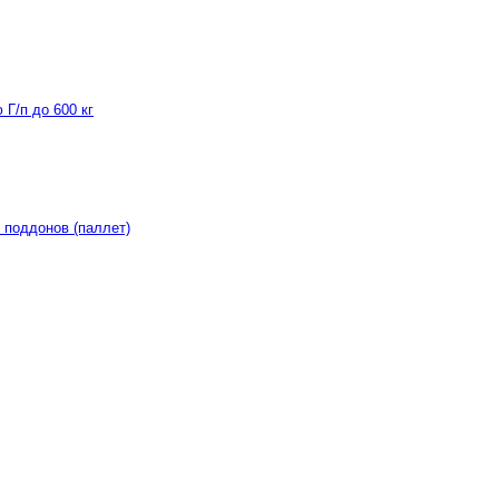
Г/п до 600 кг
 поддонов (паллет)