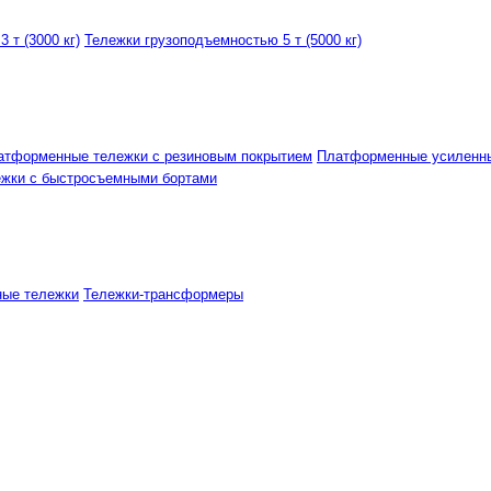
 т (3000 кг)
Тележки грузоподъемностью 5 т (5000 кг)
атформенные тележки с резиновым покрытием
Платформенные усиленн
ежки с быстросъемными бортами
ные тележки
Тележки-трансформеры