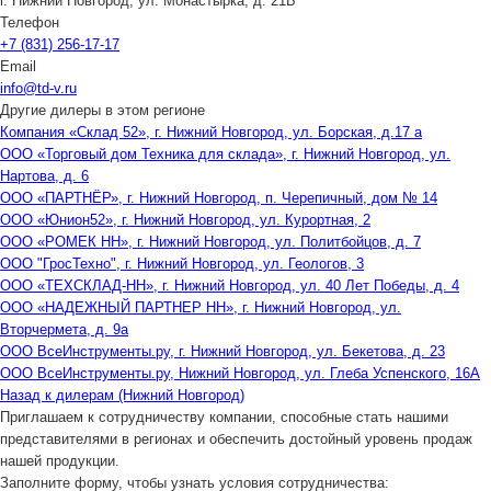
г. Нижний Новгород, ул. Монастырка, д. 21Б
Телефон
+7 (831) 256-17-17
Email
info@td-v.ru
Другие дилеры в этом регионе
Компания «Склад 52», г. Нижний Новгород, ул. Борская, д.17 а
ООО «Торговый дом Техника для склада», г. Нижний Новгород, ул.
Нартова, д. 6
ООО «ПАРТНЁР», г. Нижний Новгород, п. Черепичный, дом № 14
ООО «Юнион52», г. Нижний Новгород, ул. Курортная, 2
ООО «РОМЕК НН», г. Нижний Новгород, ул. Политбойцов, д. 7
ООО "ГросТехно", г. Нижний Новгород, ул. Геологов, 3
ООО «ТЕХСКЛАД-НН», г. Нижний Новгород, ул. 40 Лет Победы, д. 4
ООО «НАДЕЖНЫЙ ПАРТНЕР НН», г. Нижний Новгород, ул.
Вторчермета, д. 9а
ООО ВсеИнструменты.ру, г. Нижний Новгород, ул. Бекетова, д. 23
ООО ВсеИнструменты.ру, Нижний Новгород, ул. Глеба Успенского, 16А
Назад к дилерам (Нижний Новгород)
Приглашаем к сотрудничеству компании, способные стать нашими
представителями в регионах и обеспечить достойный уровень продаж
нашей продукции.
Заполните форму, чтобы узнать условия сотрудничества: