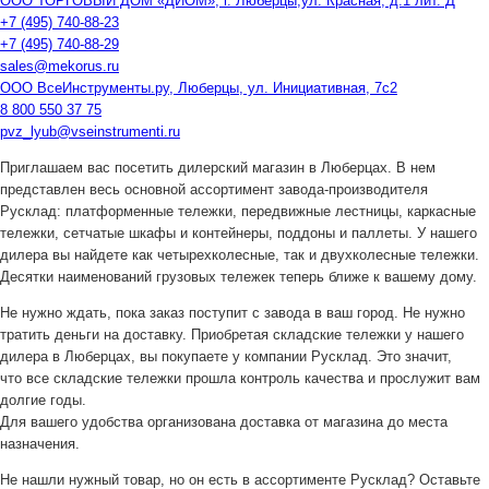
ООО ТОРГОВЫЙ ДОМ «ДИОМ», г. Люберцы,ул. Красная, д.1 лит. Д
+7 (495) 740-88-23
+7 (495) 740-88-29
sales@mekorus.ru
ООО ВсеИнструменты.ру, Люберцы, ул. Инициативная, 7с2
8 800 550 37 75
pvz_lyub@vseinstrumenti.ru
Приглашаем вас посетить дилерский магазин в Люберцах. В нем
представлен весь основной ассортимент завода-производителя
Русклад: платформенные тележки, передвижные лестницы, каркасные
тележки, сетчатые шкафы и контейнеры, поддоны и паллеты. У нашего
дилера вы найдете как четырехколесные, так и двухколесные тележки.
Десятки наименований грузовых тележек теперь ближе к вашему дому.
Не нужно ждать, пока заказ поступит с завода в ваш город. Не нужно
тратить деньги на доставку. Приобретая складские тележки у нашего
дилера в Люберцах, вы покупаете у компании Русклад. Это значит,
что все складские тележки прошла контроль качества и прослужит вам
долгие годы.
Для вашего удобства организована доставка от магазина до места
назначения.
Не нашли нужный товар, но он есть в ассортименте Русклад? Оставьте