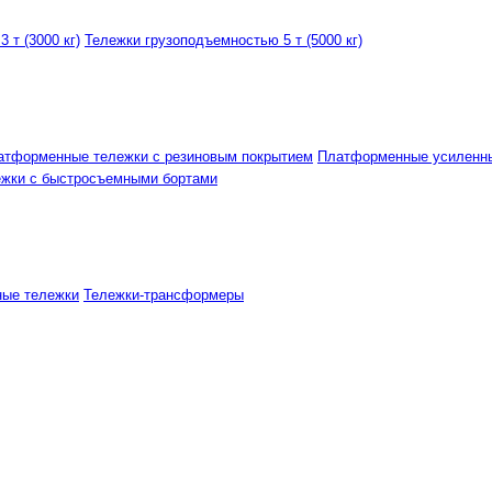
 т (3000 кг)
Тележки грузоподъемностью 5 т (5000 кг)
атформенные тележки с резиновым покрытием
Платформенные усиленн
ежки с быстросъемными бортами
ные тележки
Тележки-трансформеры