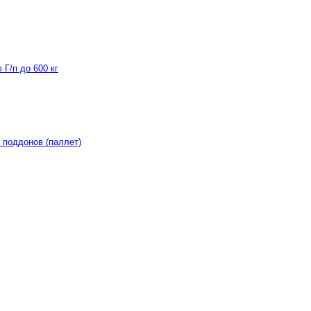
Г/п до 600 кг
 поддонов (паллет)