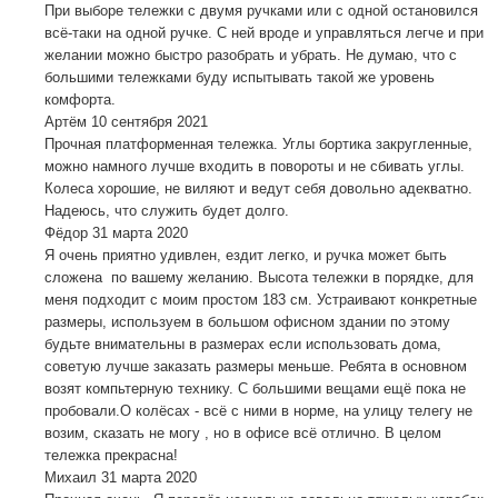
При выборе тележки с двумя ручками или с одной остановился
всё-таки на одной ручке. С ней вроде и управляться легче и при
желании можно быстро разобрать и убрать. Не думаю, что с
большими тележками буду испытывать такой же уровень
комфорта.
Артём
10 сентября 2021
Прочная платформенная тележка. Углы бортика закругленные,
можно намного лучше входить в повороты и не сбивать углы.
Колеса хорошие, не виляют и ведут себя довольно адекватно.
Надеюсь, что служить будет долго.
Фёдор
31 марта 2020
Я очень приятно удивлен, ездит легко, и ручка может быть
сложена по вашему желанию. Высота тележки в порядке, для
меня подходит с моим простом 183 см. Устраивают конкретные
размеры, используем в большом офисном здании по этому
будьте внимательны в размерах если использовать дома,
советую лучше заказать размеры меньше. Ребята в основном
возят компьтерную технику. С большими вещами ещё пока не
пробовали.О колёсах - всё с ними в норме, на улицу телегу не
возим, сказать не могу , но в офисе всё отлично. В целом
тележка прекрасна!
Михаил
31 марта 2020