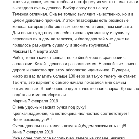
тысячи дороже, имела колёса и платформу из чистого пластика и
выглядела очень дешево. Выбор сразу пал на эту .
Тележка отличная. Она не только выглядит качественно, но и в
целом довольно прочная. У этой платформы есть резиновые
колеса, которые работают намного легче и тише, чем мой авто.
Для своих нужд покупал себе стиральную машину и сушилку,
перевозил их в дом на тележка, и благодаря тей мне даже не
пришлось разбирать сушилку и звонить грузчикам."
Максим П.
4 марта 2020
Ребят, телега качественная, по крайней мере в сравнении с
аналогами. Китай - дешево и разваливается. Европейские - очень
дорого и качество при этом абсолютно идентичное. Я уверен,
никто из вас платить больше 130 евро за такую телегу не станет.
Так что, это вариант с самого начала показался мне самым
оптимальным. В ней очень радует качественная сварка. Довольно
надёжная и малогаборитная.
Марина
7 февраля 2019
Очень удобный захват ручки под руку!
Крепкая,надёжная, качество-цена -полностью соответствует!
Всем рекомендую!!!!
Очень довольны остались покупкой,будем заказывать ещё!
Анна
7 февраля 2019
Уже более полугода используем телегу на складе, никаких