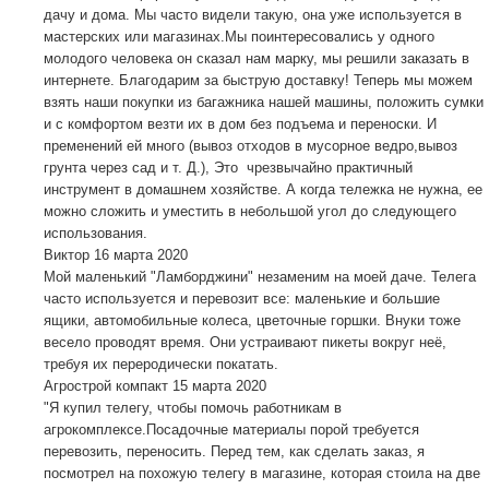
дачу и дома. Мы часто видели такую, она уже используется в
мастерских или магазинах.Мы поинтересовались у одного
молодого человека он сказал нам марку, мы решили заказать в
интернете. Благодарим за быструю доставку! Теперь мы можем
взять наши покупки из багажника нашей машины, положить сумки
и с комфортом везти их в дом без подъема и переноски. И
пременений ей много (вывоз отходов в мусорное ведро,вывоз
грунта через сад и т. Д.), Это чрезвычайно практичный
инструмент в домашнем хозяйстве. А когда тележка не нужна, ее
можно сложить и уместить в небольшой угол до следующего
использования.
Виктор
16 марта 2020
Мой маленький "Ламборджини" незаменим на моей даче. Телега
часто используется и перевозит все: маленькие и большие
ящики, автомобильные колеса, цветочные горшки. Внуки тоже
весело проводят время. Они устраивают пикеты вокруг неё,
требуя их переродически покатать.
Агрострой компакт
15 марта 2020
"Я купил телегу, чтобы помочь работникам в
агрокомплексе.Посадочные материалы порой требуется
перевозить, переносить. Перед тем, как сделать заказ, я
посмотрел на похожую телегу в магазине, которая стоила на две