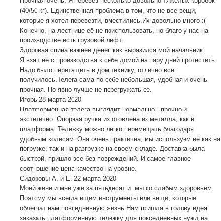
Прочная очень. Я перевёз несколько довольно тяжелых коробок
(40/50 кг). Единственная проблема в том, что не все вещи,
которые я хотел перевезти, вместились.Их довольно много :(
Конечно, на лестнице её не поиспользовать, но благо у нас на
производстве есть грузовой лифт.
Здоровая спина важнее денег, как выразился мой начальник.
Я взял её с производства к себе домой на пару дней протестить.
Надо было перетащить в дом технику, отлично все
получилось.Телега сама по себе небольшая, удобная и очень
прочная. Но явно лучше не перегружать ее.
Игорь
28 марта 2020
Платформенная телега выглядит нормально - прочно и
экстетично. Опорная ручка изготовлена ​​из металла, как и
платформа. Тележку можно легко перемещать благодаря
удобным колесам. Она очень практична, мы используем её как на
погрузке, так и на разгрузке на своём складе. Доставка была
быстрой, пришло все без повреждений. И самое главное
соотношение цена-качество на уровне.
Сидоровы А. и Е.
22 марта 2020
Моей жене и мне уже за пятьдесят и мы со слабым здоровьем.
Поэтому мы всегда ищем инструменты или вещи, которые
облегчат нам повседневную жизнь.Нам пришла в голову идея
заказать платформенную тележку для повседневных нужд на