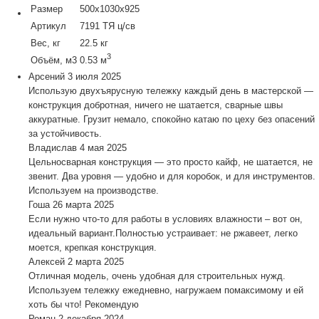
Размер
500х1030х925
Артикул
7191 ТЯ ц/св
Вес, кг
22.5 кг
3
Объём, м3
0.53 м
Арсений
3 июля 2025
Использую двухъярусную тележку каждый день в мастерской —
конструкция добротная, ничего не шатается, сварные швы
аккуратные. Грузит немало, спокойно катаю по цеху без опасений
за устойчивость.
Владислав
4 мая 2025
Цельносварная конструкция — это просто кайф, не шатается, не
звенит. Два уровня — удобно и для коробок, и для инструментов.
Используем на производстве.
Гоша
26 марта 2025
Если нужно что-то для работы в условиях влажности – вот он,
идеальный вариант.Полностью устраивает: не ржавеет, легко
моется, крепкая конструкция.
Алексей
2 марта 2025
Отличная модель, очень удобная для строительных нужд.
Используем тележку ежедневно, нагружаем помаксимому и ей
хоть бы что! Рекомендую
Роман
2 декабря 2024