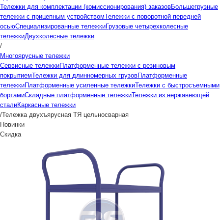
Тележки для комплектации (комиссионирования) заказов
Большегрузные
тележки с прицепным устройством
Тележки с поворотной передней
осью
Специализированные тележки
Грузовые четырехколесные
тележки
Двухколесные тележки
/
Многоярусные тележки
Сервисные тележки
Платформенные тележки с резиновым
покрытием
Тележки для длинномерных грузов
Платформенные
тележки
Платформенные усиленные тележки
Тележки с быстросъемными
бортами
Складные платформенные тележки
Тележки из нержавеющей
стали
Каркасные тележки
/
Тележка двухъярусная ТЯ цельносварная
Новинки
Скидка