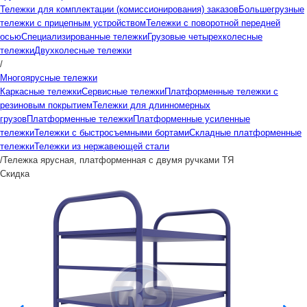
Тележки для комплектации (комиссионирования) заказов
Большегрузные
тележки с прицепным устройством
Тележки с поворотной передней
осью
Специализированные тележки
Грузовые четырехколесные
тележки
Двухколесные тележки
/
Многоярусные тележки
Каркасные тележки
Сервисные тележки
Платформенные тележки с
резиновым покрытием
Тележки для длинномерных
грузов
Платформенные тележки
Платформенные усиленные
тележки
Тележки с быстросъемными бортами
Складные платформенные
тележки
Тележки из нержавеющей стали
/
Тележка ярусная, платформенная с двумя ручками ТЯ
Скидка