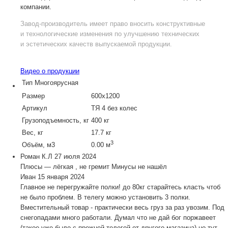
компании.
Завод-производитель
имеет право вносить конструктивные
и технологические изменения по улучшению технических
и эстетических качеств выпускаемой продукции.
Видео о продукции
Тип
Многоярусная
Размер
600х1200
Артикул
ТЯ 4 без колес
Грузоподъемность, кг
400 кг
Вес, кг
17.7 кг
3
Объём, м3
0.00 м
Роман К.Л
27 июля 2024
Плюсы — лёгкая , не гремит Минусы не нашёл
Иван
15 января 2024
Главное не перегружайте полки! до 80кг старайтесь класть чтоб
не было проблем. В телегу можно установить 3 полки.
Вместительный товар - практически весь груз за раз увозим. Под
снегопадами много работали. Думал что не дай бог поржавеет
(такое уже было с прежней телегой от другого магазина) но тут