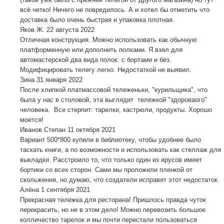
всё четко! Ничего не повредилось. А и хотел бы отметить что
доставка было очень быстрая и упаковка плотная.
Яков Ж.
22 августа 2022
Отличная конструкция. Можно использовать как обычную
платформенную или дополнить полками. Я взял для
автомастерской два вида полок: с бортами и без.
Модифицировать телегу легко. Недостаткой не выявил.
Зина
31 января 2022
После хлипкой платмассовой тележеньки, "курильщика", что
была у нас в столовой, эта выглядит тележкой "здороваого"
человека. Все стерпит: тарелки, кастрюли, продукты. Хорошо
моется!
Иванов Степан
11 октября 2021
Вариант 500*800 купили в библиотеку, чтобы удобнее было
таскать книги, а по возможности и использовать как стеллаж для
выкладки. Расстроило то, что только один из ярусов имеет
бортики со всех сторон. Сами мы проложили пленкой от
скольжения, но думаю, что создатели исправят этот недостаток.
Алёна
1 сентября 2021
Прекрасная тележка для ресторана! Пришлось правда чуток
перекрасить, но не в этом дело! Можно перевозить большое
колличество тарелок и мы почти перестали пользоваться