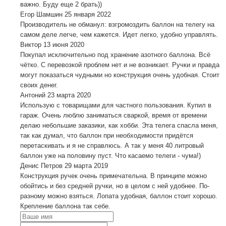
важно. Буду еще 2 брать))
Егор Шамшин
25 января 2022
Производитель не обманул: взгромоздить баллон на телегу на
самом деле легче, чем кажется. Идет легко, удобно управлять.
Виктор
13 июня 2020
Покупал исключительно под хранение азотного баллона. Всё
чётко. С перевозкой проблем нет и не возникает. Ручки и правда
могут показаться чудными но конструкция очень удобная. Стоит
своих денег.
Антоний
23 марта 2020
Использую с товарищами для частного пользования. Купил в
гараж. Очень люблю заниматься сваркой, время от времени
делаю небольшие заказики, как хобби. Эта телега спасла меня,
так как думал, что баллон при необходимости придётся
перетаскивать и я не справлюсь. А так у меня 40 литровый
баллон уже на половину пуст. Что касаемо телеги - чума!)
Денис Петров
29 марта 2019
Конструкция ручек очень примечательна. В принципе можно
обойтись и без средней ручки, но в целом с ней удобнее. По-
разному можно взяться. Лопата удобная, баллон стоит хорошо.
Крепление баллона так себе.