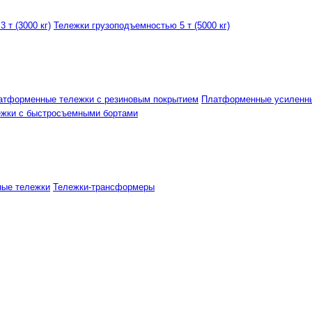
 т (3000 кг)
Тележки грузоподъемностью 5 т (5000 кг)
атформенные тележки с резиновым покрытием
Платформенные усиленн
ежки с быстросъемными бортами
ные тележки
Тележки-трансформеры