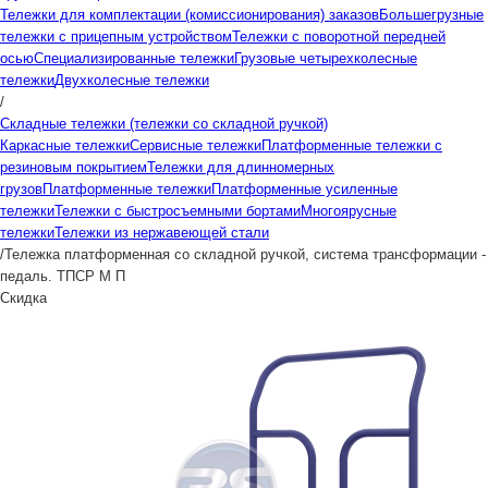
Тележки для комплектации (комиссионирования) заказов
Большегрузные
тележки с прицепным устройством
Тележки с поворотной передней
осью
Специализированные тележки
Грузовые четырехколесные
тележки
Двухколесные тележки
/
Складные тележки (тележки со складной ручкой)
Каркасные тележки
Сервисные тележки
Платформенные тележки с
резиновым покрытием
Тележки для длинномерных
грузов
Платформенные тележки
Платформенные усиленные
тележки
Тележки с быстросъемными бортами
Многоярусные
тележки
Тележки из нержавеющей стали
/
Тележка платформенная со складной ручкой, система трансформации -
педаль. ТПСР М П
Скидка