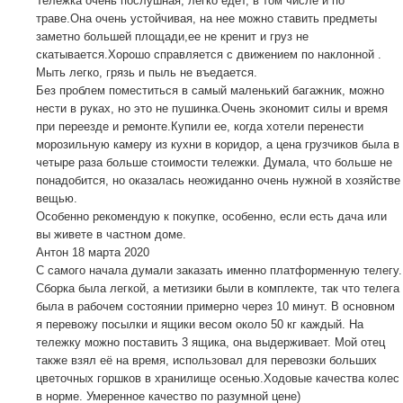
Тележка очень послушная, легко едет, в том числе и по
траве.Она очень устойчивая, на нее можно ставить предметы
заметно большей площади,ее не кренит и груз не
скатывается.Хорошо справляется с движением по наклонной .
Мыть легко, грязь и пыль не въедается.
Без проблем поместиться в самый маленький багажник, можно
нести в руках, но это не пушинка.Очень экономит силы и время
при переезде и ремонте.Купили ее, когда хотели перенести
морозильную камеру из кухни в коридор, а цена грузчиков была в
четыре раза больше стоимости тележки. Думала, что больше не
понадобится, но оказалась неожиданно очень нужной в хозяйстве
вещью.
Особенно рекомендую к покупке, особенно, если есть дача или
вы живете в частном доме.
Антон
18 марта 2020
С самого начала думали заказать именно платформенную телегу.
Сборка была легкой, а метизики были в комплекте, так что телега
была в рабочем состоянии примерно через 10 минут. В основном
я перевожу посылки и ящики весом около 50 кг каждый. На
тележку можно поставить 3 ящика, она выдерживает. Мой отец
также взял её на время, использовал для перевозки больших
цветочных горшков в хранилище осенью.Ходовые качества колес
в норме. Умеренное качество по разумной цене)