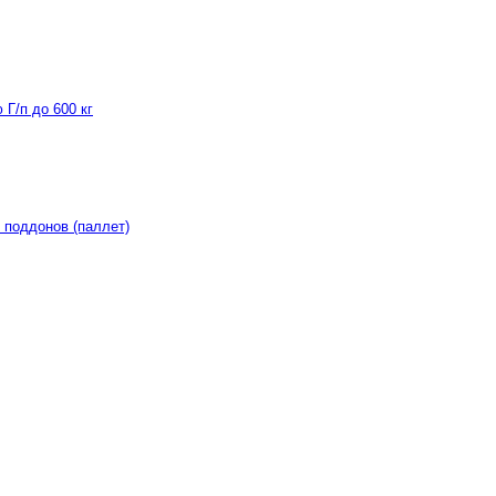
Г/п до 600 кг
 поддонов (паллет)