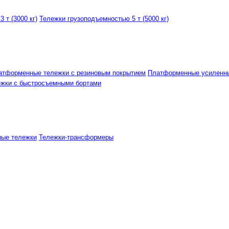
 т (3000 кг)
Тележки грузоподъемностью 5 т (5000 кг)
атформенные тележки с резиновым покрытием
Платформенные усиленн
ежки с быстросъемными бортами
ные тележки
Тележки-трансформеры