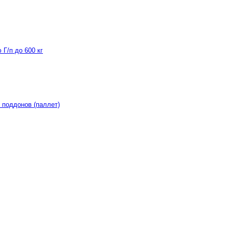
Г/п до 600 кг
 поддонов (паллет)