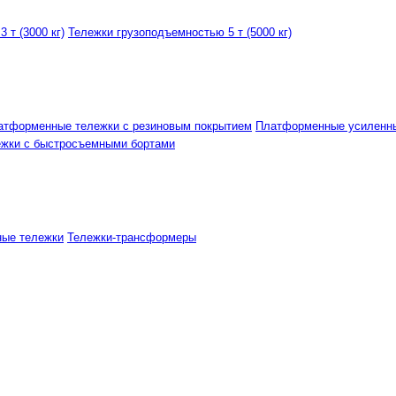
 т (3000 кг)
Тележки грузоподъемностью 5 т (5000 кг)
атформенные тележки с резиновым покрытием
Платформенные усиленн
ежки с быстросъемными бортами
ные тележки
Тележки-трансформеры