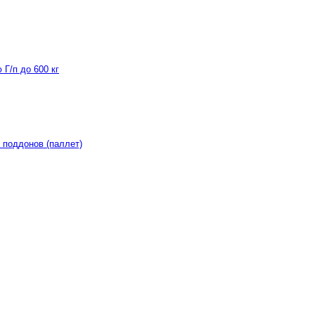
Г/п до 600 кг
 поддонов (паллет)