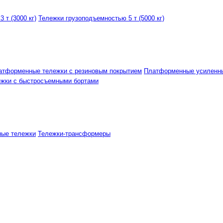
 т (3000 кг)
Тележки грузоподъемностью 5 т (5000 кг)
атформенные тележки с резиновым покрытием
Платформенные усиленн
ежки с быстросъемными бортами
ные тележки
Тележки-трансформеры